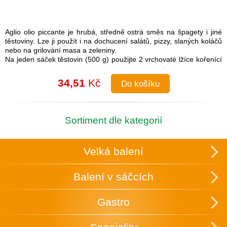
Aglio olio piccante je hrubá, středně ostrá směs na špagety i jiné
těstoviny. Lze ji použít i na dochucení salátů, pizzy, slaných koláčů
nebo na grilování masa a zeleniny.
Na jeden sáček těstovin (500 g) použijte 2 vrchovaté lžíce kořenící
směsi.
Návod na přípravu: Do uvařených těstovin přimíchejte kořenící
34,51
Kč
Do košíku
směs a lžíci olivového oleje. Je možné také na pánvi olivový olej
rozehřát a koření na něm zlehka opražit, aby se rozvonělo a
následně přidat směs k těstovinám.
Složení: česnek, cibule, sůl (16 %), paprika, chilli, pepř, petržel,
Sortiment dle kategorií
oregano
Skupinové balení: 25 ks v krabici, která slouží zároveň k vystavení
v obchodě.
Velká balení
Uchovávejte v suchu a temnu.
Balení v sáčcích
Gastro