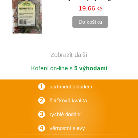
19,66
Kč
Do košíku
Zobrazit další
Koření on-line s
5 výhodami
1
sortiment skladem
2
špičková kvalita
3
rychlé dodání
4
věrnostní slevy