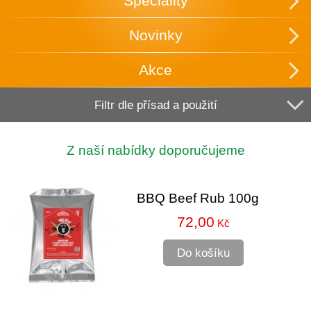
Speciality
Novinky
Akce
Filtr dle přísad a použití
Z naší nabídky doporučujeme
BBQ Beef Rub 100g
72,00
Kč
Do košíku