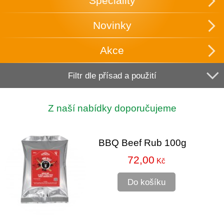
Speciality
Novinky
Akce
Filtr dle přísad a použití
Z naší nabídky doporučujeme
BBQ Beef Rub 100g
72,00
Kč
Do košíku