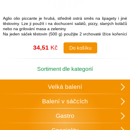
Aglio olio piccante je hrubá, středně ostrá směs na špagety i jiné
těstoviny. Lze ji použít i na dochucení salátů, pizzy, slaných koláčů
nebo na grilování masa a zeleniny.
Na jeden sáček těstovin (500 g) použijte 2 vrchovaté lžíce kořenící
směsi.
Návod na přípravu: Do uvařených těstovin přimíchejte kořenící
34,51
Kč
Do košíku
směs a lžíci olivového oleje. Je možné také na pánvi olivový olej
rozehřát a koření na něm zlehka opražit, aby se rozvonělo a
následně přidat směs k těstovinám.
Složení: česnek, cibule, sůl (16 %), paprika, chilli, pepř, petržel,
Sortiment dle kategorií
oregano
Skupinové balení: 25 ks v krabici, která slouží zároveň k vystavení
v obchodě.
Velká balení
Uchovávejte v suchu a temnu.
Balení v sáčcích
Gastro