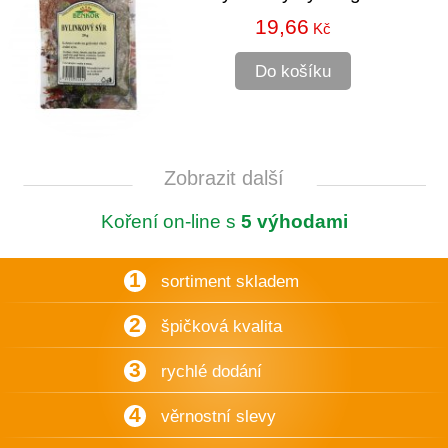
19,66
Kč
Do košíku
Zobrazit další
Koření on-line s
5 výhodami
1
sortiment skladem
2
špičková kvalita
3
rychlé dodání
4
věrnostní slevy