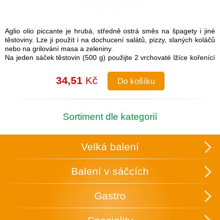
Aglio olio piccante je hrubá, středně ostrá směs na špagety i jiné
těstoviny. Lze ji použít i na dochucení salátů, pizzy, slaných koláčů
nebo na grilování masa a zeleniny.
Na jeden sáček těstovin (500 g) použijte 2 vrchovaté lžíce kořenící
směsi.
Návod na přípravu: Do uvařených těstovin přimíchejte kořenící
34,51
Kč
Do košíku
směs a lžíci olivového oleje. Je možné také na pánvi olivový olej
rozehřát a koření na něm zlehka opražit, aby se rozvonělo a
následně přidat směs k těstovinám.
Složení: česnek, cibule, sůl (16 %), paprika, chilli, pepř, petržel,
Sortiment dle kategorií
oregano
Skupinové balení: 25 ks v krabici, která slouží zároveň k vystavení
v obchodě.
Velká balení
Uchovávejte v suchu a temnu.
Balení v sáčcích
Gastro