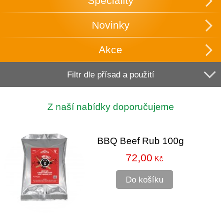
Speciality
Novinky
Akce
Filtr dle přísad a použití
Z naší nabídky doporučujeme
BBQ Beef Rub 100g
72,00
Kč
Do košíku