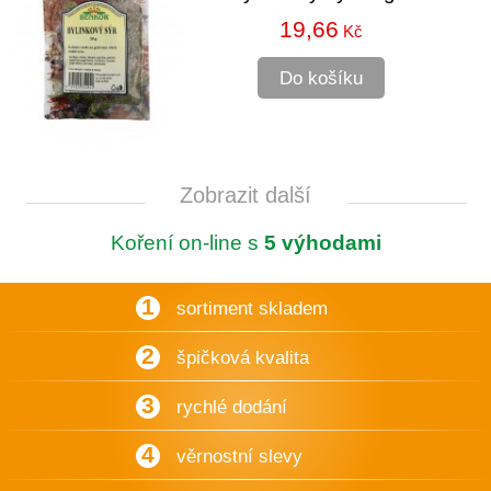
19,66
Kč
Do košíku
Zobrazit další
Koření on-line s
5 výhodami
1
sortiment skladem
2
špičková kvalita
3
rychlé dodání
4
věrnostní slevy