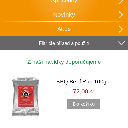
Speciality
Novinky
Akce
Filtr dle přísad a použití
Z naší nabídky doporučujeme
BBQ Beef Rub 100g
72,00
Kč
Do košíku