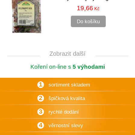
19,66
Kč
Do košíku
Zobrazit další
Koření on-line s
5 výhodami
1
sortiment skladem
2
špičková kvalita
3
rychlé dodání
4
věrnostní slevy