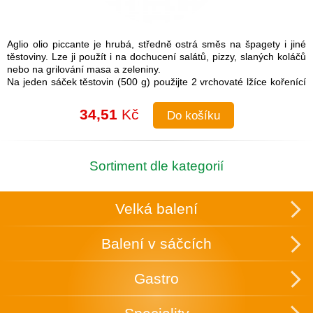
Aglio olio piccante je hrubá, středně ostrá směs na špagety i jiné
těstoviny. Lze ji použít i na dochucení salátů, pizzy, slaných koláčů
nebo na grilování masa a zeleniny.
Na jeden sáček těstovin (500 g) použijte 2 vrchovaté lžíce kořenící
směsi.
Návod na přípravu: Do uvařených těstovin přimíchejte kořenící
34,51
Kč
Do košíku
směs a lžíci olivového oleje. Je možné také na pánvi olivový olej
rozehřát a koření na něm zlehka opražit, aby se rozvonělo a
následně přidat směs k těstovinám.
Složení: česnek, cibule, sůl (16 %), paprika, chilli, pepř, petržel,
Sortiment dle kategorií
oregano
Skupinové balení: 25 ks v krabici, která slouží zároveň k vystavení
v obchodě.
Velká balení
Uchovávejte v suchu a temnu.
Balení v sáčcích
Gastro