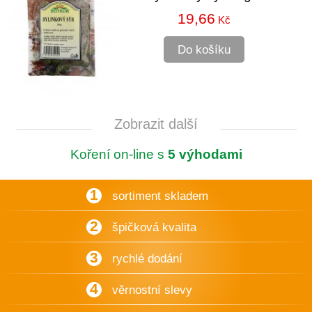
19,66
Kč
Do košíku
Zobrazit další
Koření on-line s
5 výhodami
1
sortiment skladem
2
špičková kvalita
3
rychlé dodání
4
věrnostní slevy