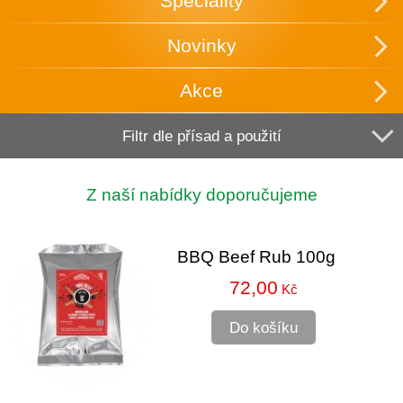
Speciality
Novinky
Akce
Filtr dle přísad a použití
Z naší nabídky doporučujeme
BBQ Beef Rub 100g
72,00
Kč
Do košíku