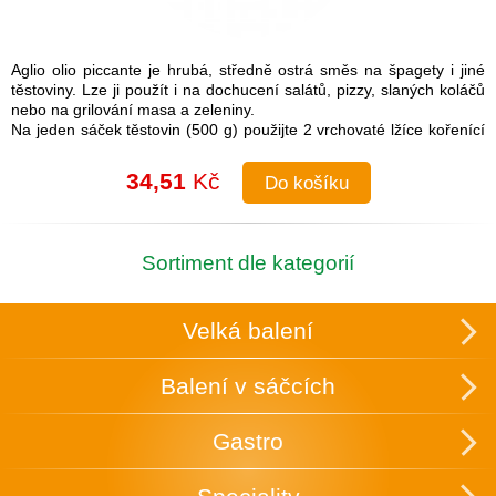
Aglio olio piccante je hrubá, středně ostrá směs na špagety i jiné
těstoviny. Lze ji použít i na dochucení salátů, pizzy, slaných koláčů
nebo na grilování masa a zeleniny.
Na jeden sáček těstovin (500 g) použijte 2 vrchovaté lžíce kořenící
směsi.
Návod na přípravu: Do uvařených těstovin přimíchejte kořenící
34,51
Kč
Do košíku
směs a lžíci olivového oleje. Je možné také na pánvi olivový olej
rozehřát a koření na něm zlehka opražit, aby se rozvonělo a
následně přidat směs k těstovinám.
Složení: česnek, cibule, sůl (16 %), paprika, chilli, pepř, petržel,
Sortiment dle kategorií
oregano
Skupinové balení: 25 ks v krabici, která slouží zároveň k vystavení
v obchodě.
Velká balení
Uchovávejte v suchu a temnu.
Balení v sáčcích
Gastro