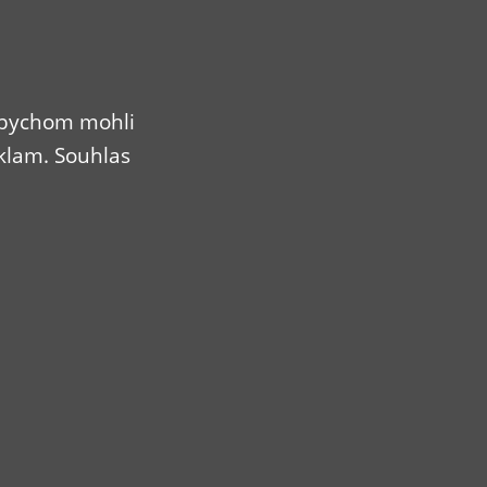
 abychom mohli
klam. Souhlas
59,11
Kč
g
BIO Pepř černý mletý 25g
Detail
Do košíku