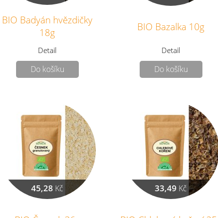
BIO Badyán hvězdičky
BIO Bazalka 10g
18g
Detail
Detail
Do košíku
Do košíku
45,28
33,49
Kč
Kč