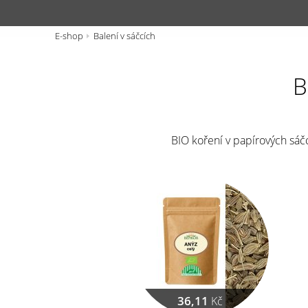
E-shop
Balení v sáčcích
B
BIO koření v papírových sá
36,11
Kč