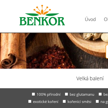
Úvod
O
Velká balení
100% přírodní
bez glutamanu
be
exotické koření
kořenící směsi
na g