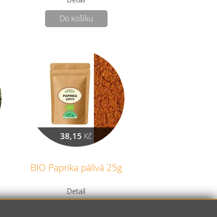
Do košíku
38,15
Kč
BIO Paprika pálivá 25g
Detail
Do košíku