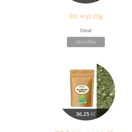
BIO Anýz 20g
Detail
Do košíku
36,25
Kč