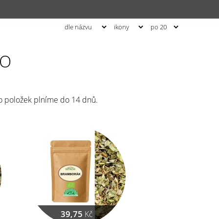
IO
o položek plníme do 14 dnů.
39,75
Kč