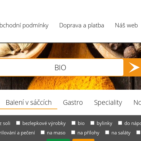
bchodní podmínky
Doprava a platba
Náš web
Balení v sáčcích
Gastro
Speciality
No
z soli
bezlepkové výrobky
bio
bylinky
do náp
rilování a pečení
na maso
na přílohy
na saláty