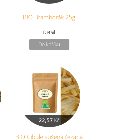
BIO Bramborák 25g
Detail
Do košíku
22,57
Kč
BIO Cibule sušená řezaná