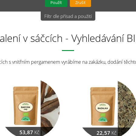
Použít
Zrušit
Filtr dle přísad a použití
alení v sáčcích - Vyhledávání B
čcích s vnitřním pergamenem vyrábíme na zakázku, dodání těcht
53,87
Kč
22,57
Kč