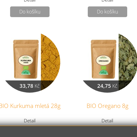
Do košíku
Do košíku
33,78
24,75
Kč
Kč
BIO Kurkuma mletá 28g
BIO Oregano 8g
Detail
Detail
Do košíku
Do košíku