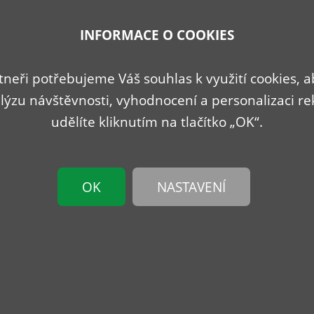
INFORMACE O COOKIES
tneři potřebujeme Váš souhlas k využití cookies,
lýzu návštěvnosti, vyhodnocení a personalizaci re
udělíte kliknutím na tlačítko „OK“.
93,04
51,25
Kč
Kč
OK
NASTAVENÍ
BIO Pepř bílý celý 35g
BIO Pepř černý celý 30
Detail
Detail
Do košíku
Do košíku