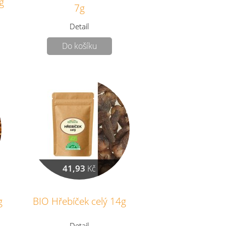
g
7g
Detail
Do košíku
41,93
Kč
g
BIO Hřebíček celý 14g
Detail