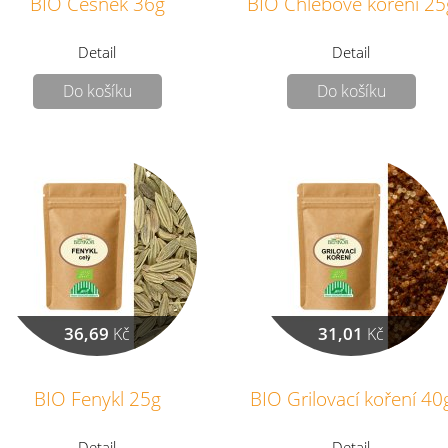
BIO Česnek 36g
BIO Chlebové koření 25
Detail
Detail
Do košíku
Do košíku
36,69
31,01
Kč
Kč
BIO Fenykl 25g
BIO Grilovací koření 40
Detail
Detail