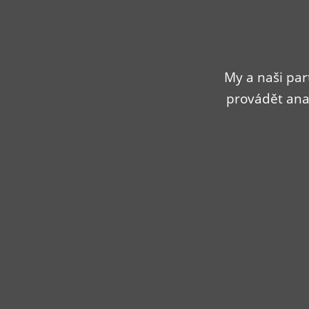
My a naši par
provádět ana
41,35
Kč
BIO Paprika sladká 27g
Detail
Do košíku