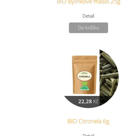
BIO Bylinkové máslo 25g
Detail
Do košíku
22,28
Kč
BIO Citronela 6g
Detail