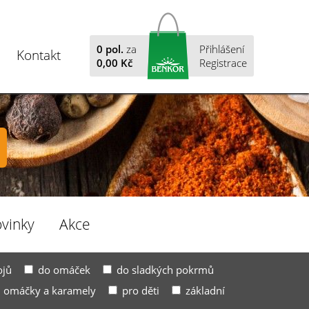
0
pol.
za
Přihlášení
Kontakt
0,00 Kč
Registrace
vinky
Akce
ojů
do omáček
do sladkých pokrmů
omáčky a karamely
pro děti
základní