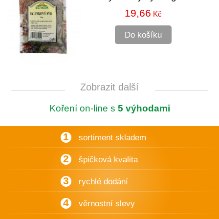
19,66
Kč
Do košíku
Zobrazit další
Koření on-line s
5 výhodami
1
sortiment skladem
2
špičková kvalita
3
rychlé dodání
4
věrnostní slevy