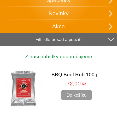
Speciality
Novinky
Akce
Filtr dle přísad a použití
Z naší nabídky doporučujeme
BBQ Beef Rub 100g
72,00
Kč
Do košíku