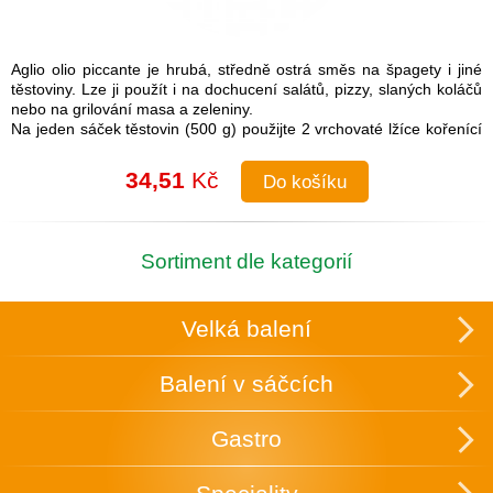
Aglio olio piccante je hrubá, středně ostrá směs na špagety i jiné
těstoviny. Lze ji použít i na dochucení salátů, pizzy, slaných koláčů
nebo na grilování masa a zeleniny.
Na jeden sáček těstovin (500 g) použijte 2 vrchovaté lžíce kořenící
směsi.
Návod na přípravu: Do uvařených těstovin přimíchejte kořenící
34,51
Kč
Do košíku
směs a lžíci olivového oleje. Je možné také na pánvi olivový olej
rozehřát a koření na něm zlehka opražit, aby se rozvonělo a
následně přidat směs k těstovinám.
Složení: česnek, cibule, sůl (16 %), paprika, chilli, pepř, petržel,
Sortiment dle kategorií
oregano
Skupinové balení: 25 ks v krabici, která slouží zároveň k vystavení
v obchodě.
Velká balení
Uchovávejte v suchu a temnu.
Balení v sáčcích
Gastro