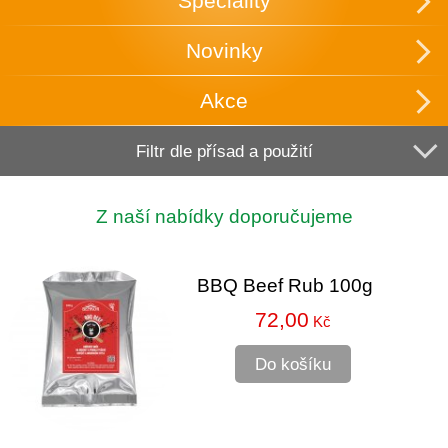
Speciality
Novinky
Akce
Filtr dle přísad a použití
Z naší nabídky doporučujeme
BBQ Beef Rub 100g
72,00
Kč
Do košíku