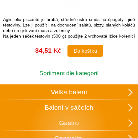
Aglio olio piccante je hrubá, středně ostrá směs na špagety i jiné
těstoviny. Lze ji použít i na dochucení salátů, pizzy, slaných koláčů
nebo na grilování masa a zeleniny.
Na jeden sáček těstovin (500 g) použijte 2 vrchovaté lžíce kořenící
směsi.
Návod na přípravu: Do uvařených těstovin přimíchejte kořenící
34,51
Kč
Do košíku
směs a lžíci olivového oleje. Je možné také na pánvi olivový olej
rozehřát a koření na něm zlehka opražit, aby se rozvonělo a
následně přidat směs k těstovinám.
Složení: česnek, cibule, sůl (16 %), paprika, chilli, pepř, petržel,
Sortiment dle kategorií
oregano
Skupinové balení: 25 ks v krabici, která slouží zároveň k vystavení
v obchodě.
Velká balení
Uchovávejte v suchu a temnu.
Balení v sáčcích
Gastro