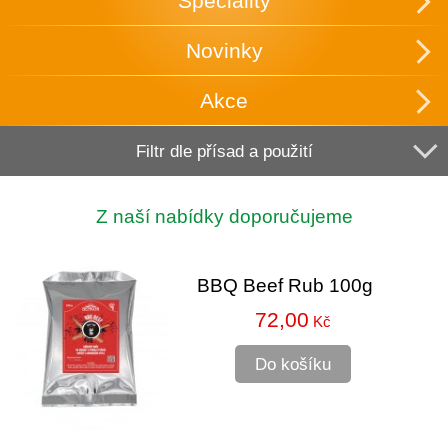
Speciality
Novinky
Akce
Filtr dle přísad a použití
Z naší nabídky doporučujeme
BBQ Beef Rub 100g
72,00
Kč
Do košíku