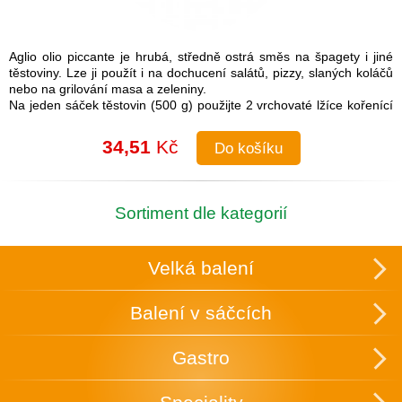
Aglio olio piccante je hrubá, středně ostrá směs na špagety i jiné
těstoviny. Lze ji použít i na dochucení salátů, pizzy, slaných koláčů
nebo na grilování masa a zeleniny.
Na jeden sáček těstovin (500 g) použijte 2 vrchovaté lžíce kořenící
směsi.
Návod na přípravu: Do uvařených těstovin přimíchejte kořenící
34,51
Kč
Do košíku
směs a lžíci olivového oleje. Je možné také na pánvi olivový olej
rozehřát a koření na něm zlehka opražit, aby se rozvonělo a
následně přidat směs k těstovinám.
Složení: česnek, cibule, sůl (16 %), paprika, chilli, pepř, petržel,
Sortiment dle kategorií
oregano
Skupinové balení: 25 ks v krabici, která slouží zároveň k vystavení
v obchodě.
Velká balení
Uchovávejte v suchu a temnu.
Balení v sáčcích
Gastro