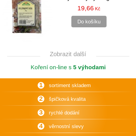
19,66
Kč
Do košíku
Zobrazit další
Koření on-line s
5 výhodami
1
sortiment skladem
2
špičková kvalita
3
rychlé dodání
4
věrnostní slevy