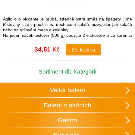
Aglio olio piccante je hrubá, středně ostrá směs na špagety i jiné
těstoviny. Lze ji použít i na dochucení salátů, pizzy, slaných koláčů
nebo na grilování masa a zeleniny.
Na jeden sáček těstovin (500 g) použijte 2 vrchovaté lžíce kořenící
směsi.
Návod na přípravu: Do uvařených těstovin přimíchejte kořenící
34,51
Kč
Do košíku
směs a lžíci olivového oleje. Je možné také na pánvi olivový olej
rozehřát a koření na něm zlehka opražit, aby se rozvonělo a
následně přidat směs k těstovinám.
Složení: česnek, cibule, sůl (16 %), paprika, chilli, pepř, petržel,
Sortiment dle kategorií
oregano
Skupinové balení: 25 ks v krabici, která slouží zároveň k vystavení
v obchodě.
Velká balení
Uchovávejte v suchu a temnu.
Balení v sáčcích
Gastro