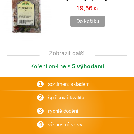
19,66
Kč
Do košíku
Zobrazit další
Koření on-line s
5 výhodami
1
sortiment skladem
2
špičková kvalita
3
rychlé dodání
4
věrnostní slevy