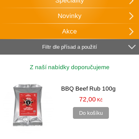
Speciality
Novinky
Akce
Filtr dle přísad a použití
Z naší nabídky doporučujeme
BBQ Beef Rub 100g
72,00
Kč
Do košíku