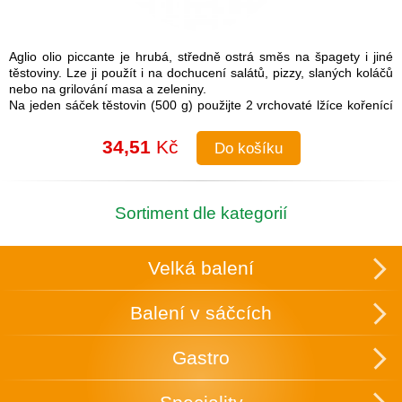
Aglio olio piccante je hrubá, středně ostrá směs na špagety i jiné
těstoviny. Lze ji použít i na dochucení salátů, pizzy, slaných koláčů
nebo na grilování masa a zeleniny.
Na jeden sáček těstovin (500 g) použijte 2 vrchovaté lžíce kořenící
směsi.
Návod na přípravu: Do uvařených těstovin přimíchejte kořenící
34,51
Kč
Do košíku
směs a lžíci olivového oleje. Je možné také na pánvi olivový olej
rozehřát a koření na něm zlehka opražit, aby se rozvonělo a
následně přidat směs k těstovinám.
Složení: česnek, cibule, sůl (16 %), paprika, chilli, pepř, petržel,
Sortiment dle kategorií
oregano
Skupinové balení: 25 ks v krabici, která slouží zároveň k vystavení
v obchodě.
Velká balení
Uchovávejte v suchu a temnu.
Balení v sáčcích
Gastro