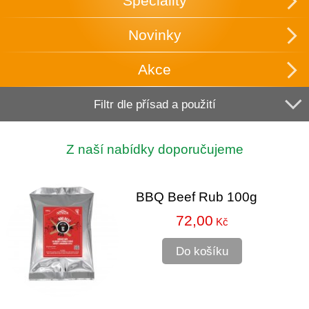
Speciality
Novinky
Akce
Filtr dle přísad a použití
Z naší nabídky doporučujeme
BBQ Beef Rub 100g
72,00
Kč
Do košíku