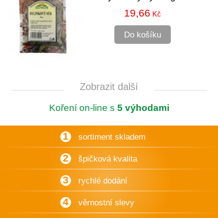
19,66
Kč
Do košíku
Zobrazit další
Koření on-line s
5 výhodami
1
sortiment skladem
2
špičková kvalita
3
rychlé dodání
4
věrnostní slevy