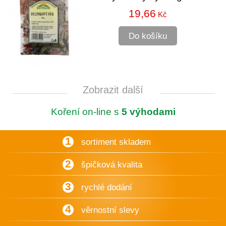
19,66
Kč
Do košíku
Zobrazit další
Koření on-line s
5 výhodami
1
sortiment skladem
2
špičková kvalita
3
rychlé dodání
4
věrnostní slevy