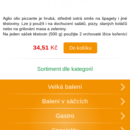
Aglio olio piccante je hrubá, středně ostrá směs na špagety i jiné
těstoviny. Lze ji použít i na dochucení salátů, pizzy, slaných koláčů
nebo na grilování masa a zeleniny.
Na jeden sáček těstovin (500 g) použijte 2 vrchovaté lžíce kořenící
směsi.
Návod na přípravu: Do uvařených těstovin přimíchejte kořenící
34,51
Kč
Do košíku
směs a lžíci olivového oleje. Je možné také na pánvi olivový olej
rozehřát a koření na něm zlehka opražit, aby se rozvonělo a
následně přidat směs k těstovinám.
Složení: česnek, cibule, sůl (16 %), paprika, chilli, pepř, petržel,
Sortiment dle kategorií
oregano
Skupinové balení: 25 ks v krabici, která slouží zároveň k vystavení
v obchodě.
Velká balení
Uchovávejte v suchu a temnu.
Balení v sáčcích
Gastro