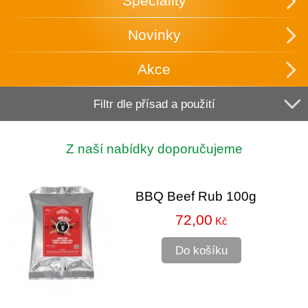
Speciality
Novinky
Akce
Filtr dle přísad a použití
Z naší nabídky doporučujeme
BBQ Beef Rub 100g
72,00
Kč
Do košíku