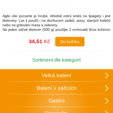
Aglio olio piccante je hrubá, středně ostrá směs na špagety i jiné
těstoviny. Lze ji použít i na dochucení salátů, pizzy, slaných koláčů
nebo na grilování masa a zeleniny.
Na jeden sáček těstovin (500 g) použijte 2 vrchovaté lžíce kořenící
směsi.
Návod na přípravu: Do uvařených těstovin přimíchejte kořenící
34,51
Kč
Do košíku
směs a lžíci olivového oleje. Je možné také na pánvi olivový olej
rozehřát a koření na něm zlehka opražit, aby se rozvonělo a
následně přidat směs k těstovinám.
Složení: česnek, cibule, sůl (16 %), paprika, chilli, pepř, petržel,
Sortiment dle kategorií
oregano
Skupinové balení: 25 ks v krabici, která slouží zároveň k vystavení
v obchodě.
Velká balení
Uchovávejte v suchu a temnu.
Balení v sáčcích
Gastro