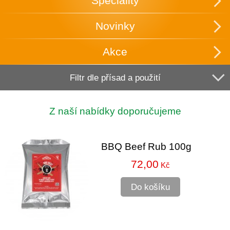
Speciality
Novinky
Akce
Filtr dle přísad a použití
Z naší nabídky doporučujeme
BBQ Beef Rub 100g
72,00
Kč
Do košíku