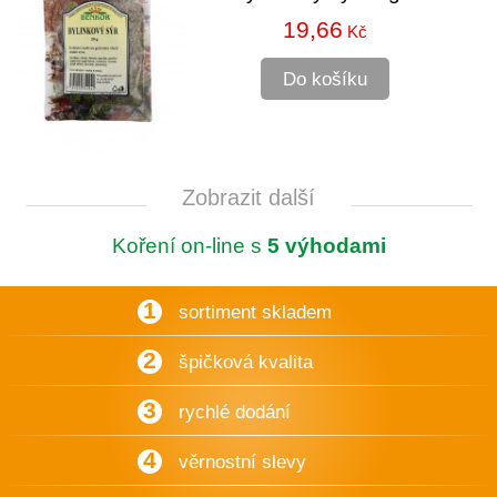
19,66
Kč
Do košíku
Zobrazit další
Koření on-line s
5 výhodami
1
sortiment skladem
2
špičková kvalita
3
rychlé dodání
4
věrnostní slevy