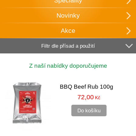
Speciality
Novinky
Akce
Filtr dle přísad a použití
Z naší nabídky doporučujeme
BBQ Beef Rub 100g
72,00
Kč
Do košíku