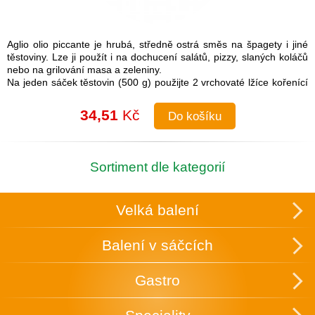
Aglio olio piccante je hrubá, středně ostrá směs na špagety i jiné
těstoviny. Lze ji použít i na dochucení salátů, pizzy, slaných koláčů
nebo na grilování masa a zeleniny.
Na jeden sáček těstovin (500 g) použijte 2 vrchovaté lžíce kořenící
směsi.
Návod na přípravu: Do uvařených těstovin přimíchejte kořenící
34,51
Kč
Do košíku
směs a lžíci olivového oleje. Je možné také na pánvi olivový olej
rozehřát a koření na něm zlehka opražit, aby se rozvonělo a
následně přidat směs k těstovinám.
Složení: česnek, cibule, sůl (16 %), paprika, chilli, pepř, petržel,
Sortiment dle kategorií
oregano
Skupinové balení: 25 ks v krabici, která slouží zároveň k vystavení
v obchodě.
Velká balení
Uchovávejte v suchu a temnu.
Balení v sáčcích
Gastro