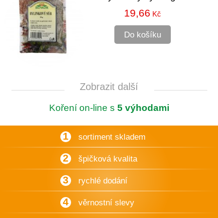
19,66
Kč
Do košíku
Zobrazit další
Koření on-line s
5 výhodami
1
sortiment skladem
2
špičková kvalita
3
rychlé dodání
4
věrnostní slevy