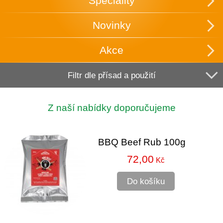
Speciality
Novinky
Akce
Filtr dle přísad a použití
Z naší nabídky doporučujeme
BBQ Beef Rub 100g
72,00
Kč
Do košíku