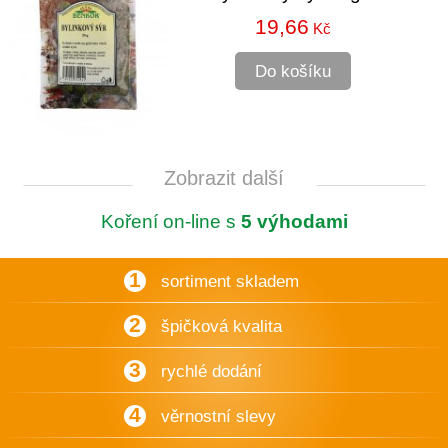
19,66
Kč
Do košíku
Zobrazit další
Koření on-line s
5 výhodami
1
sortiment skladem
2
špičková kvalita
3
rychlé dodání
4
věrnostní slevy