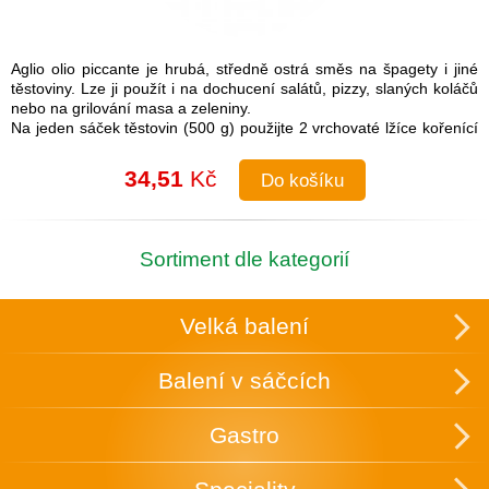
Aglio olio piccante je hrubá, středně ostrá směs na špagety i jiné
těstoviny. Lze ji použít i na dochucení salátů, pizzy, slaných koláčů
nebo na grilování masa a zeleniny.
Na jeden sáček těstovin (500 g) použijte 2 vrchovaté lžíce kořenící
směsi.
Návod na přípravu: Do uvařených těstovin přimíchejte kořenící
34,51
Kč
Do košíku
směs a lžíci olivového oleje. Je možné také na pánvi olivový olej
rozehřát a koření na něm zlehka opražit, aby se rozvonělo a
následně přidat směs k těstovinám.
Složení: česnek, cibule, sůl (16 %), paprika, chilli, pepř, petržel,
Sortiment dle kategorií
oregano
Skupinové balení: 25 ks v krabici, která slouží zároveň k vystavení
v obchodě.
Velká balení
Uchovávejte v suchu a temnu.
Balení v sáčcích
Gastro