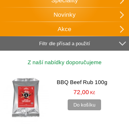
Speciality
Novinky
Akce
Filtr dle přísad a použití
Z naší nabídky doporučujeme
BBQ Beef Rub 100g
72,00
Kč
Do košíku