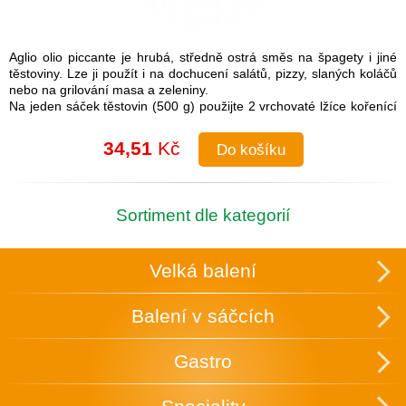
Aglio olio piccante je hrubá, středně ostrá směs na špagety i jiné
těstoviny. Lze ji použít i na dochucení salátů, pizzy, slaných koláčů
nebo na grilování masa a zeleniny.
Na jeden sáček těstovin (500 g) použijte 2 vrchovaté lžíce kořenící
směsi.
Návod na přípravu: Do uvařených těstovin přimíchejte kořenící
34,51
Kč
Do košíku
směs a lžíci olivového oleje. Je možné také na pánvi olivový olej
rozehřát a koření na něm zlehka opražit, aby se rozvonělo a
následně přidat směs k těstovinám.
Složení: česnek, cibule, sůl (16 %), paprika, chilli, pepř, petržel,
Sortiment dle kategorií
oregano
Skupinové balení: 25 ks v krabici, která slouží zároveň k vystavení
v obchodě.
Velká balení
Uchovávejte v suchu a temnu.
Balení v sáčcích
Gastro