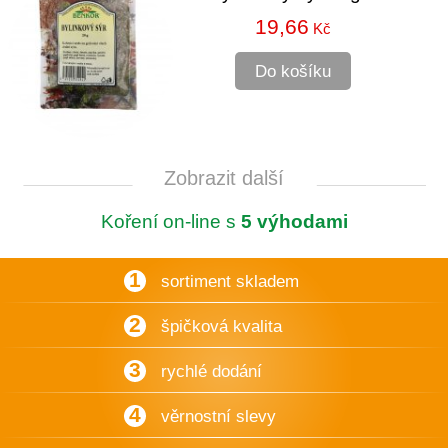
19,66
Kč
Do košíku
Zobrazit další
Koření on-line s
5 výhodami
1
sortiment skladem
2
špičková kvalita
3
rychlé dodání
4
věrnostní slevy