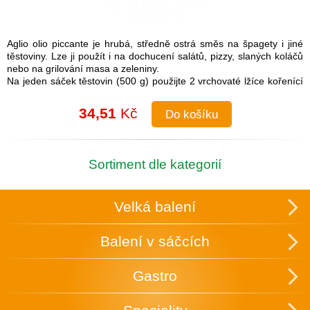
Aglio olio piccante je hrubá, středně ostrá směs na špagety i jiné
těstoviny. Lze ji použít i na dochucení salátů, pizzy, slaných koláčů
nebo na grilování masa a zeleniny.
Na jeden sáček těstovin (500 g) použijte 2 vrchovaté lžíce kořenící
směsi.
Návod na přípravu: Do uvařených těstovin přimíchejte kořenící
34,51
Kč
Do košíku
směs a lžíci olivového oleje. Je možné také na pánvi olivový olej
rozehřát a koření na něm zlehka opražit, aby se rozvonělo a
následně přidat směs k těstovinám.
Složení: česnek, cibule, sůl (16 %), paprika, chilli, pepř, petržel,
Sortiment dle kategorií
oregano
Skupinové balení: 25 ks v krabici, která slouží zároveň k vystavení
v obchodě.
Velká balení
Uchovávejte v suchu a temnu.
Balení v sáčcích
Gastro