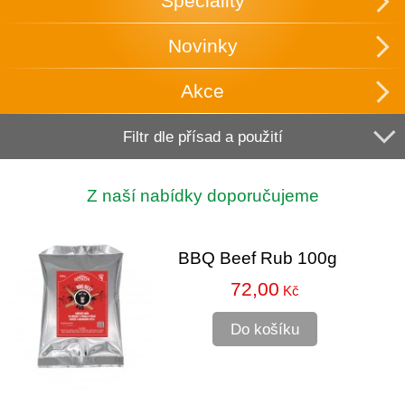
Speciality
Novinky
Akce
Filtr dle přísad a použití
Z naší nabídky doporučujeme
BBQ Beef Rub 100g
72,00
Kč
Do košíku