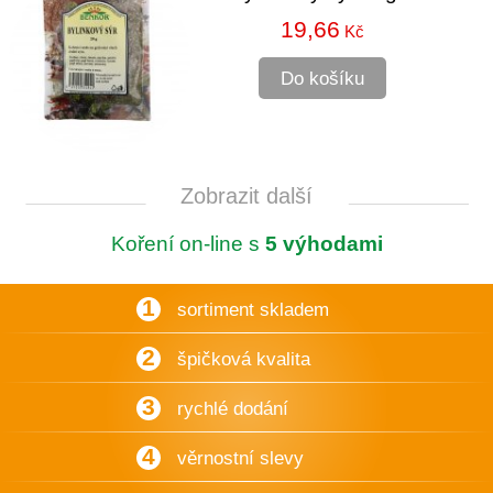
19,66
Kč
Do košíku
Zobrazit další
Koření on-line s
5 výhodami
1
sortiment skladem
2
špičková kvalita
3
rychlé dodání
4
věrnostní slevy