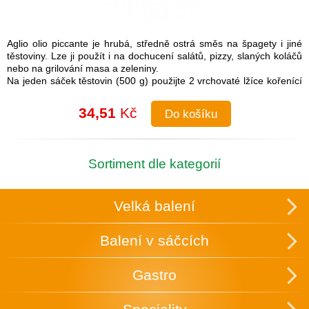
Aglio olio piccante je hrubá, středně ostrá směs na špagety i jiné
těstoviny. Lze ji použít i na dochucení salátů, pizzy, slaných koláčů
nebo na grilování masa a zeleniny.
Na jeden sáček těstovin (500 g) použijte 2 vrchovaté lžíce kořenící
směsi.
Návod na přípravu: Do uvařených těstovin přimíchejte kořenící
34,51
Kč
Do košíku
směs a lžíci olivového oleje. Je možné také na pánvi olivový olej
rozehřát a koření na něm zlehka opražit, aby se rozvonělo a
následně přidat směs k těstovinám.
Složení: česnek, cibule, sůl (16 %), paprika, chilli, pepř, petržel,
Sortiment dle kategorií
oregano
Skupinové balení: 25 ks v krabici, která slouží zároveň k vystavení
v obchodě.
Velká balení
Uchovávejte v suchu a temnu.
Balení v sáčcích
Gastro