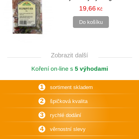
19,66
Kč
Do košíku
Zobrazit další
Koření on-line s
5 výhodami
1
sortiment skladem
2
špičková kvalita
3
rychlé dodání
4
věrnostní slevy