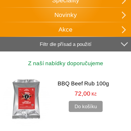
Speciality
Novinky
Akce
Filtr dle přísad a použití
Z naší nabídky doporučujeme
BBQ Beef Rub 100g
72,00
Kč
Do košíku