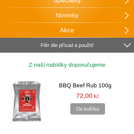
Speciality
Novinky
Akce
Filtr dle přísad a použití
Z naší nabídky doporučujeme
BBQ Beef Rub 100g
72,00
Kč
Do košíku