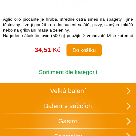
Aglio olio piccante je hrubá, středně ostrá směs na špagety i jiné
těstoviny. Lze ji použít i na dochucení salátů, pizzy, slaných koláčů
nebo na grilování masa a zeleniny.
Na jeden sáček těstovin (500 g) použijte 2 vrchovaté lžíce kořenící
směsi.
Návod na přípravu: Do uvařených těstovin přimíchejte kořenící
34,51
Kč
Do košíku
směs a lžíci olivového oleje. Je možné také na pánvi olivový olej
rozehřát a koření na něm zlehka opražit, aby se rozvonělo a
následně přidat směs k těstovinám.
Složení: česnek, cibule, sůl (16 %), paprika, chilli, pepř, petržel,
Sortiment dle kategorií
oregano
Skupinové balení: 25 ks v krabici, která slouží zároveň k vystavení
v obchodě.
Velká balení
Uchovávejte v suchu a temnu.
Balení v sáčcích
Gastro