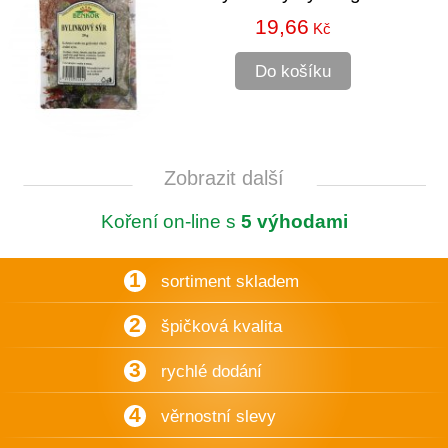
19,66
Kč
Do košíku
Zobrazit další
Koření on-line s
5 výhodami
1
sortiment skladem
2
špičková kvalita
3
rychlé dodání
4
věrnostní slevy