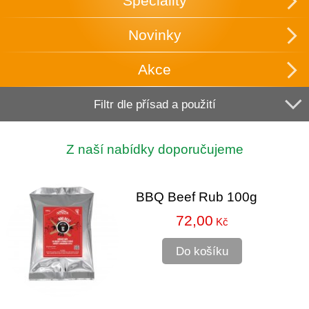
Speciality
Novinky
Akce
Filtr dle přísad a použití
Z naší nabídky doporučujeme
BBQ Beef Rub 100g
72,00
Kč
Do košíku