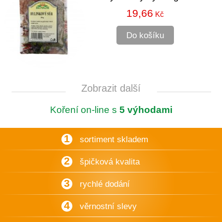
19,66
Kč
Do košíku
Zobrazit další
Koření on-line s
5 výhodami
1
sortiment skladem
2
špičková kvalita
3
rychlé dodání
4
věrnostní slevy