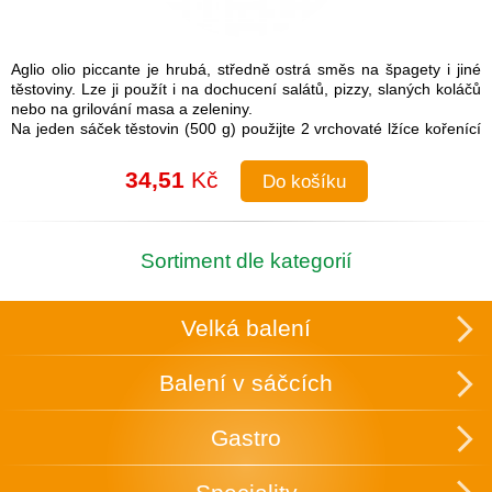
Aglio olio piccante je hrubá, středně ostrá směs na špagety i jiné
těstoviny. Lze ji použít i na dochucení salátů, pizzy, slaných koláčů
nebo na grilování masa a zeleniny.
Na jeden sáček těstovin (500 g) použijte 2 vrchovaté lžíce kořenící
směsi.
Návod na přípravu: Do uvařených těstovin přimíchejte kořenící
34,51
Kč
Do košíku
směs a lžíci olivového oleje. Je možné také na pánvi olivový olej
rozehřát a koření na něm zlehka opražit, aby se rozvonělo a
následně přidat směs k těstovinám.
Složení: česnek, cibule, sůl (16 %), paprika, chilli, pepř, petržel,
Sortiment dle kategorií
oregano
Skupinové balení: 25 ks v krabici, která slouží zároveň k vystavení
v obchodě.
Velká balení
Uchovávejte v suchu a temnu.
Balení v sáčcích
Gastro