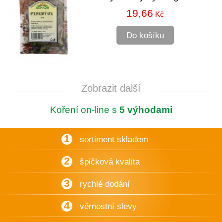
19,66
Kč
Do košíku
Zobrazit další
Koření on-line s
5 výhodami
1
sortiment skladem
2
špičková kvalita
3
rychlé dodání
4
věrnostní slevy