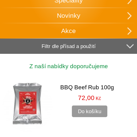
Speciality
Novinky
Akce
Filtr dle přísad a použití
Z naší nabídky doporučujeme
BBQ Beef Rub 100g
72,00
Kč
Do košíku