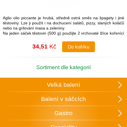
Aglio olio piccante je hrubá, středně ostrá směs na špagety i jiné
těstoviny. Lze ji použít i na dochucení salátů, pizzy, slaných koláčů
nebo na grilování masa a zeleniny.
Na jeden sáček těstovin (500 g) použijte 2 vrchovaté lžíce kořenící
směsi.
Návod na přípravu: Do uvařených těstovin přimíchejte kořenící
34,51
Kč
Do košíku
směs a lžíci olivového oleje. Je možné také na pánvi olivový olej
rozehřát a koření na něm zlehka opražit, aby se rozvonělo a
následně přidat směs k těstovinám.
Složení: česnek, cibule, sůl (16 %), paprika, chilli, pepř, petržel,
Sortiment dle kategorií
oregano
Skupinové balení: 25 ks v krabici, která slouží zároveň k vystavení
v obchodě.
Velká balení
Uchovávejte v suchu a temnu.
Balení v sáčcích
Gastro