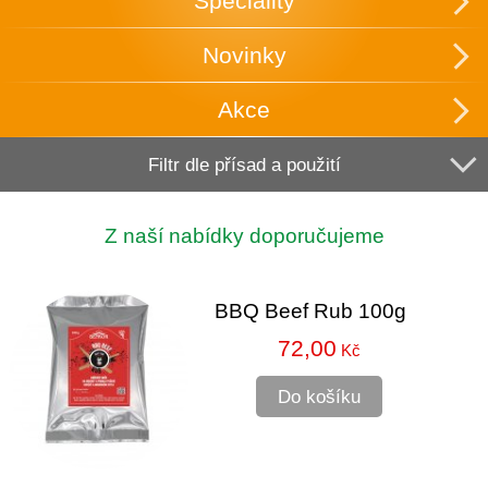
Speciality
Novinky
Akce
Filtr dle přísad a použití
Z naší nabídky doporučujeme
BBQ Beef Rub 100g
72,00
Kč
Do košíku