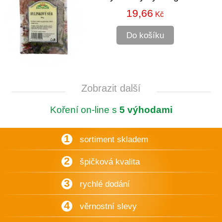
19,66
Kč
Do košíku
Zobrazit další
Koření on-line s
5 výhodami
1
sortiment skladem
2
špičková kvalita
3
rychlé dodání
4
věrnostní slevy