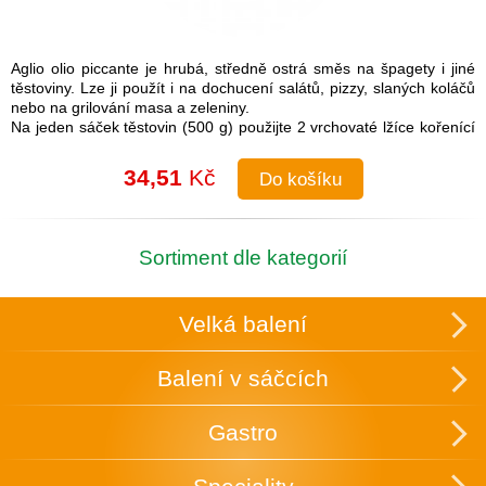
Aglio olio piccante je hrubá, středně ostrá směs na špagety i jiné
těstoviny. Lze ji použít i na dochucení salátů, pizzy, slaných koláčů
nebo na grilování masa a zeleniny.
Na jeden sáček těstovin (500 g) použijte 2 vrchovaté lžíce kořenící
směsi.
Návod na přípravu: Do uvařených těstovin přimíchejte kořenící
34,51
Kč
Do košíku
směs a lžíci olivového oleje. Je možné také na pánvi olivový olej
rozehřát a koření na něm zlehka opražit, aby se rozvonělo a
následně přidat směs k těstovinám.
Složení: česnek, cibule, sůl (16 %), paprika, chilli, pepř, petržel,
Sortiment dle kategorií
oregano
Skupinové balení: 25 ks v krabici, která slouží zároveň k vystavení
v obchodě.
Velká balení
Uchovávejte v suchu a temnu.
Balení v sáčcích
Gastro